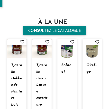
À LA UNE
CONSULTEZ LE CATALOGUE
Tjaera
Tjaera
Sobro
O'refu
lin
lin
of
ge
Dekke
Beis -
nde -
Lasur
Peintu
e
re
extérie
bois
ure