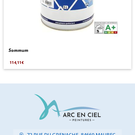
Sommum
114,11€
72 RUE DU GRENACHE, 84660 MAUBEC