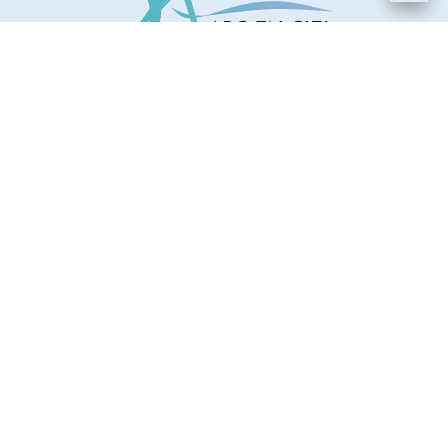
72 RUE DU GRENACHE, 84660 MAUBEC
QUI SOMMES NOUS ?
CONTACT
LIVRAISON DIRECTE PRO
MENTIONS LÉGALES
FAQ
C.G.V
Horaires d'ouverture
De Juillet à Aout du lundi au vendredi de 07H30-