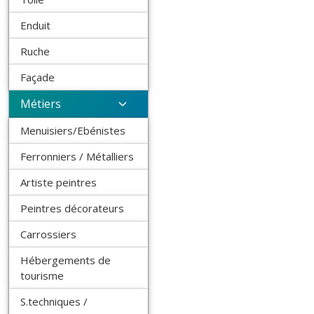
Enduit
Ruche
Façade
Métiers
Menuisiers/Ebénistes
Ferronniers / Métalliers
Artiste peintres
Peintres décorateurs
Carrossiers
Hébergements de
tourisme
S.techniques /