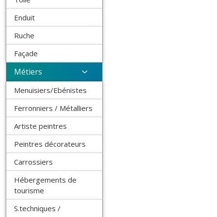
Enduit
Ruche
Façade
Métiers
Menuisiers/Ebénistes
Ferronniers / Métalliers
Artiste peintres
Peintres décorateurs
Carrossiers
Hébergements de
tourisme
S.techniques /