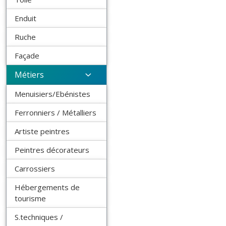
Enduit
Ruche
Façade
Métiers
Menuisiers/Ebénistes
Ferronniers / Métalliers
Artiste peintres
Peintres décorateurs
Carrossiers
Hébergements de
tourisme
S.techniques /