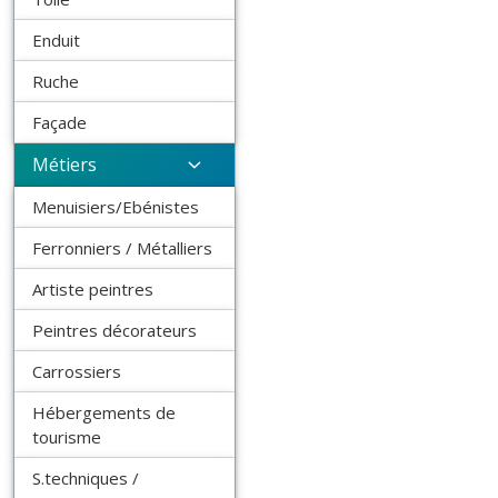
Enduit
Ruche
Façade
Métiers
Menuisiers/Ebénistes
Ferronniers / Métalliers
Artiste peintres
Peintres décorateurs
Carrossiers
Hébergements de
tourisme
S.techniques /