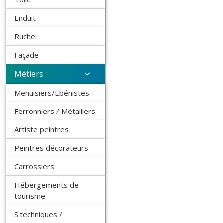
Enduit
Ruche
Façade
Métiers
Menuisiers/Ebénistes
Ferronniers / Métalliers
Artiste peintres
Peintres décorateurs
Carrossiers
Hébergements de
tourisme
S.techniques /